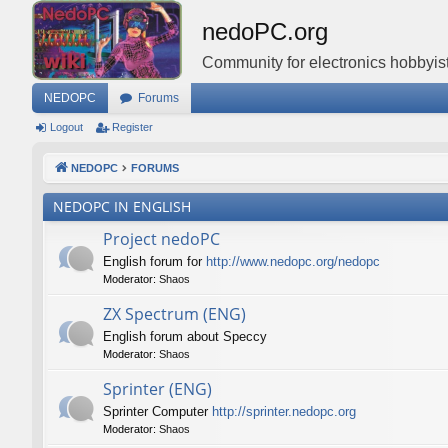
nedoPC.org
Community for electronics hobbyist
NEDOPC
Forums
Logout
Register
NEDOPC
FORUMS
NEDOPC IN ENGLISH
Project nedoPC
English forum for
http://www.nedopc.org/nedopc
Moderator:
Shaos
ZX Spectrum (ENG)
English forum about Speccy
Moderator:
Shaos
Sprinter (ENG)
Sprinter Computer
http://sprinter.nedopc.org
Moderator:
Shaos