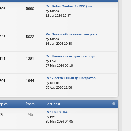
Re: Robot Warfare 1 (RW1) -->…
308
5990
by
Shaos
12 Jul 2026 10:37
Re: Заказ собственных микросх…
346
5922
by
Shaos
16 Jun 2026 20:30
Re: Китайская игрушка со звук…
114
1381
by
Lavr
07 May 2026 08:19
Re: 7-сегментный дешифратор
301
1944
by
Mondx
05 Aug 2026 21:56
opics
Posts
Last post
Re: Emu80 v.4
25
765
by
Pyk
25 May 2026 04:05