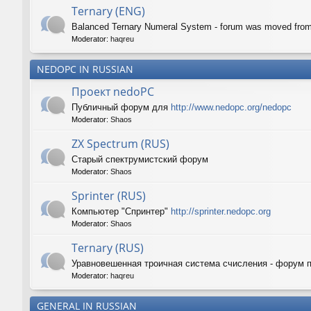
Ternary (ENG)
Balanced Ternary Numeral System - forum was moved fro
Moderator:
haqreu
NEDOPC IN RUSSIAN
Проект nedoPC
Публичный форум для
http://www.nedopc.org/nedopc
Moderator:
Shaos
ZX Spectrum (RUS)
Старый спектрумистский форум
Moderator:
Shaos
Sprinter (RUS)
Компьютер "Спринтер"
http://sprinter.nedopc.org
Moderator:
Shaos
Ternary (RUS)
Уравновешенная троичная система счисления - форум 
Moderator:
haqreu
GENERAL IN RUSSIAN