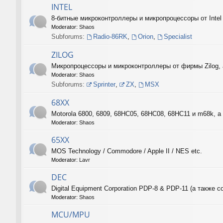
INTEL
8-битные микроконтроллеры и микропроцессоры от Intel
Moderator:
Shaos
Subforums:
Radio-86RK
,
Orion
,
Specialist
ZILOG
Микропроцессоры и микроконтроллеры от фирмы Zilog, 
Moderator:
Shaos
Subforums:
Sprinter
,
ZX
,
MSX
68XX
Motorola 6800, 6809, 68HC05, 68HC08, 68HC11 и m68k, а 
Moderator:
Shaos
65XX
MOS Technology / Commodore / Apple II / NES etc.
Moderator:
Lavr
DEC
Digital Equipment Corporation PDP-8 & PDP-11 (а такж
Moderator:
Shaos
MCU/MPU