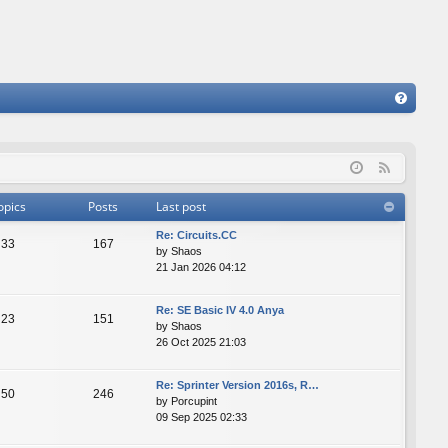
FA
Q
F
e
opics
Posts
Last post
e
Re: Сircuits.СС
d
33
167
by
Shaos
21 Jan 2026 04:12
Re: SE Basic IV 4.0 Anya
23
151
by
Shaos
26 Oct 2025 21:03
Re: Sprinter Version 2016s, R…
50
246
by
Porcupint
09 Sep 2025 02:33