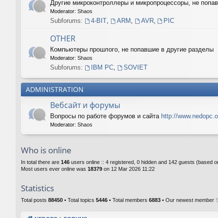
Другие микроконтроллеры и микропроцессоры, не поп
Moderator:
Shaos
Subforums:
4-BIT
,
ARM
,
AVR
,
PIC
OTHER
Компьютеры прошлого, не попавшие в другие разделы
Moderator:
Shaos
Subforums:
IBM PC
,
SOVIET
ADMINISTRATION
Вебсайт и форумы
Вопросы по работе форумов и сайта
http://www.nedopc.o
Moderator:
Shaos
Who is online
In total there are
146
users online :: 4 registered, 0 hidden and 142 guests (based o
Most users ever online was
18379
on 12 Mar 2026 11:22
Statistics
Total posts
88450
• Total topics
5446
• Total members
6883
• Our newest member