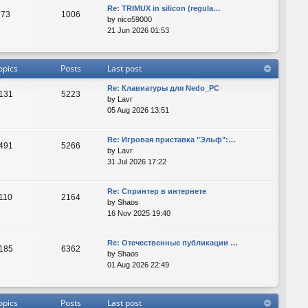
Re: TRIMUX in silicon (regula…
73
1006
by
nico59000
21 Jun 2026 01:53
opics
Posts
Last post
Re: Клавиатуры для Nedo_PC
131
5223
by
Lavr
05 Aug 2026 13:51
Re: Игровая приставка "Эльф":…
491
5266
by
Lavr
31 Jul 2026 17:22
Re: Спринтер в интернете
110
2164
by
Shaos
16 Nov 2025 19:40
Re: Отечественные публикации …
185
6362
by
Shaos
01 Aug 2026 22:49
opics
Posts
Last post