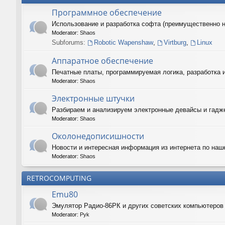
Программное обеспечение
Использование и разработка софта (преимущественно 
Moderator:
Shaos
Subforums:
Robotic Wapenshaw
,
Virtburg
,
Linux
Аппаратное обеспечение
Печатные платы, программируемая логика, разработка 
Moderator:
Shaos
Электронные штучки
Разбираем и анализируем электронные девайсы и гадже
Moderator:
Shaos
Околонедописишности
Новости и интересная информация из интернета по наш
Moderator:
Shaos
RETROCOMPUTING
Emu80
Эмулятор Радио-86РК и других советских компьютеро
Moderator:
Pyk